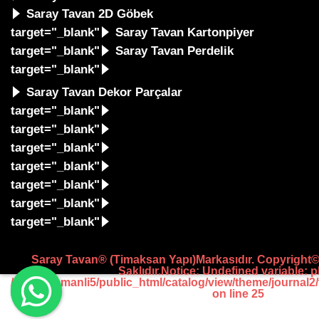
Saray Tavan 2D Göbek
target="_blank"
Saray Tavan Kartonpiyer
target="_blank"
Saray Tavan Perdelik
target="_blank"
Saray Tavan Dekor Parçalar
target="_blank"
target="_blank"
target="_blank"
target="_blank"
target="_blank"
target="_blank"
target="_blank"
Saray Tavan® (Timaksan Yapı)Markasıdır. Copyright©
Saklıdır.
Notice
: Undefined variable: 
/home/osmanli5/public_html/catalog/view/theme/journal2
on line
25