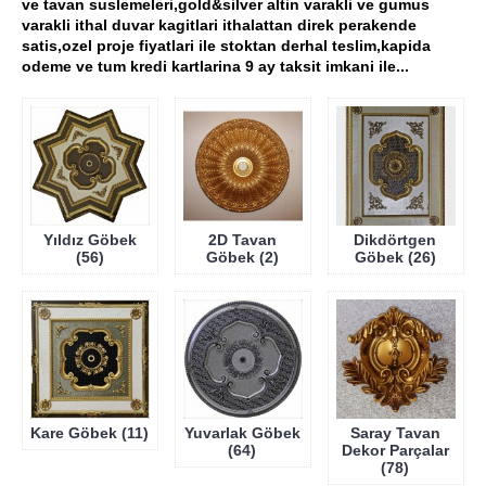
ve tavan suslemeleri,gold&silver altin varakli ve gumus
varakli ithal duvar kagitlari ithalattan direk perakende
satis,ozel proje fiyatlari ile stoktan derhal teslim,kapida
odeme ve tum kredi kartlarina 9 ay taksit imkani ile...
Yıldız Göbek
2D Tavan
Dikdörtgen
(56)
Göbek (2)
Göbek (26)
Kare Göbek (11)
Yuvarlak Göbek
Saray Tavan
(64)
Dekor Parçalar
(78)