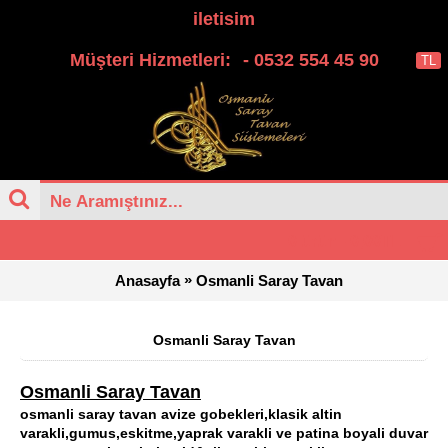
iletisim
Müşteri Hizmetleri:
- 0532 554 45 90
TL
0 ürün - 0,00TL
»
Anasayfa
Osmanli Saray Tavan
Osmanli Saray Tavan
Osmanli Saray Tavan
osmanli saray tavan avize gobekleri,klasik altin
varakli,gumus,eskitme,yaprak varakli ve patina boyali duvar