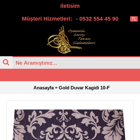
iletisim
Müşteri Hizmetleri:
- 0532 554 45 90
TL
0 ürün - 0,00TL
»
Anasayfa
Gold Duvar Kagidi 10-F