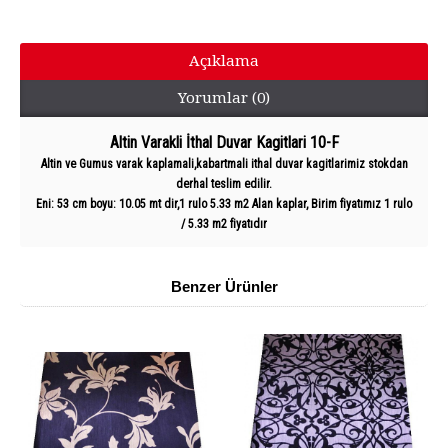
Açıklama
Yorumlar (0)
Altin Varakli İthal Duvar Kagitlari 10-F
Altin ve Gumus varak kaplamali,kabartmali ithal duvar kagitlarimiz stokdan
derhal teslim edilir.
Eni: 53 cm boyu: 10.05 mt dir,1 rulo 5.33 m2 Alan kaplar, Birim fiyatımız 1 rulo
/ 5.33 m2 fiyatıdır
Benzer Ürünler