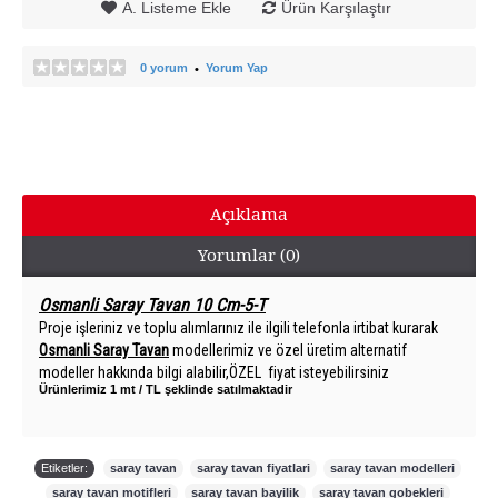
A. Listeme Ekle
Ürün Karşılaştır
0 yorum
Yorum Yap
•
Açıklama
Yorumlar (0)
Osmanli Saray Tavan 10 Cm-5-T
Proje işleriniz ve toplu alımlarınız ile ilgili telefonla irtibat kurarak
Osmanli Saray Tavan
modellerimiz ve özel üretim alternatif
modeller hakkında bilgi alabilir,ÖZEL fiyat isteyebilirsiniz
Ürünlerimiz 1 mt / TL şeklinde satılmaktadir
Etiketler:
saray tavan
,
saray tavan fiyatlari
,
saray tavan modelleri
,
saray tavan motifleri
,
saray tavan bayilik
,
saray tavan gobekleri
,