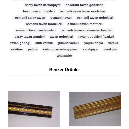
saray tavan kartonpiyer
,
dekoratif tavan gobekleri
,
hazir tavan gobekleri
,
osmanli asma tavan modelleri
,
osmanli saray tavan
,
osmanli tavan
,
osmanli tavan gobekleri
,
osmanli tavan modelleri
,
osmanli tavan motifleri
,
osmanli tavan suslemeleri
,
osmanli tavan suslemeleri fiyatlari
,
saray tavan urunleri
,
tavan gobekleri
,
tavan gobekleri fiyatlari
,
tavan gobegi
,
altin varakli
,
gumus varakli
,
yaprak folyo
,
varakli
,
eskitme
,
patina
,
kartonpiyer-ahsappiyer
,
varakpiyer
,
varakpier
,
ahsappier
Benzer Ürünler