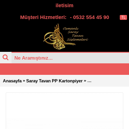
iletisim
Müşteri Hizmetleri:
- 0532 554 45 90
TL
0 ürün - 0,00TL
»
»
Anasayfa
Saray Tavan PP Kartonpiyer
Osmanli Saray Tava