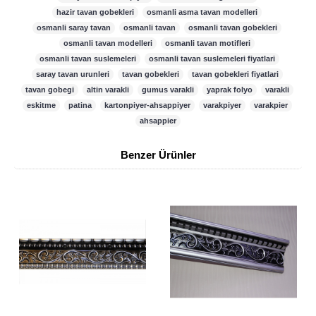
hazir tavan gobekleri
,
osmanli asma tavan modelleri
,
osmanli saray tavan
,
osmanli tavan
,
osmanli tavan gobekleri
,
osmanli tavan modelleri
,
osmanli tavan motifleri
,
osmanli tavan suslemeleri
,
osmanli tavan suslemeleri fiyatlari
,
saray tavan urunleri
,
tavan gobekleri
,
tavan gobekleri fiyatlari
,
tavan gobegi
,
altin varakli
,
gumus varakli
,
yaprak folyo
,
varakli
,
eskitme
,
patina
,
kartonpiyer-ahsappiyer
,
varakpiyer
,
varakpier
,
ahsappier
Benzer Ürünler