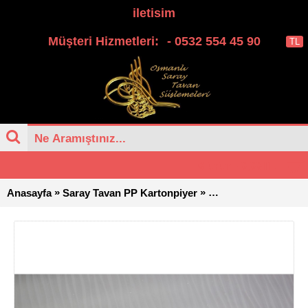
iletisim
Müşteri Hizmetleri:
- 0532 554 45 90
TL
0 ürün - 0,00TL
»
»
Anasayfa
Saray Tavan PP Kartonpiyer
Osmanli Saray Tava