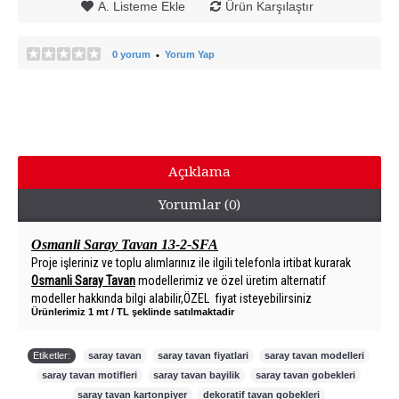
A. Listeme Ekle
Ürün Karşılaştır
0 yorum
Yorum Yap
•
Açıklama
Yorumlar (0)
Osmanli Saray Tavan 13-2-SFA
Proje işleriniz ve toplu alımlarınız ile ilgili telefonla irtibat kurarak
Osmanli Saray Tavan
modellerimiz ve özel üretim alternatif
modeller hakkında bilgi alabilir,ÖZEL fiyat isteyebilirsiniz
Ürünlerimiz 1 mt / TL şeklinde satılmaktadir
Etiketler:
saray tavan
,
saray tavan fiyatlari
,
saray tavan modelleri
,
saray tavan motifleri
,
saray tavan bayilik
,
saray tavan gobekleri
,
saray tavan kartonpiyer
,
dekoratif tavan gobekleri
,