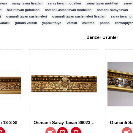
tavan
,
saray tavan fiyatlari
,
saray tavan modelleri
,
saray tavan motifleri
,
saray 
i
,
hazir tavan gobekleri
,
osmanli asma tavan modelleri
,
osmanli saray tavan
,
i
,
osmanli tavan suslemeleri
,
osmanli tavan suslemeleri fiyatlari
,
saray tavan ur
varakli
,
gumus varakli
,
yaprak folyo
,
varakli
,
eskitme
,
patina
,
kartonpiyer
Benzer Ürünler
 13-3-Sf
Osmanli Saray Tavan 88023-Sf
Osmanli Sa