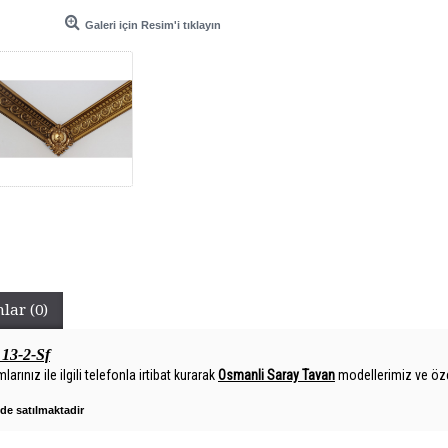
Galeri için Resim'i tıklayın
lar (0)
13-2-Sf
larınız ile ilgili telefonla irtibat kurarak
Osmanli Saray Tavan
modellerimiz ve özel
nde satılmaktadir