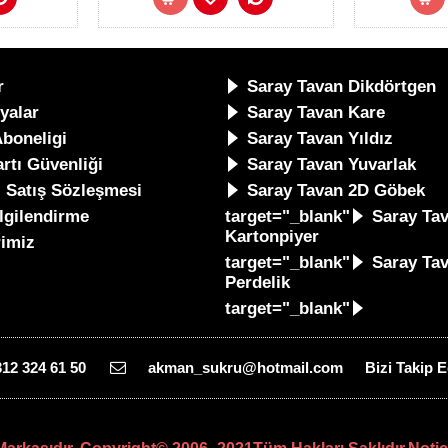
r
Saray Tavan Dikdörtgen
yalar
Saray Tavan Kare
Aboneligi
Saray Tavan Yıldız
rtı Güvenliği
Saray Tavan Yuvarlak
i Satış Sözleşmesi
Saray Tavan 2D Göbek
ilgilendirme
target="_blank"
Saray Ta
Kartonpiyer
rimiz
target="_blank"
Saray Ta
Perdelik
target="_blank"
312 324 61 50
akman_sukru@hotmail.com
Bizi Takip E