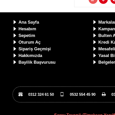
Ana Sayfa
Markala
Hesabım
Kampan
Sepetim
Bulten 
Oturum Aç
Kredi Ka
Sipariş Geçmişi
Mesafel
Hakkımızda
Yasal B
Bayilik Başvurusu
Belgele
0312 324 61 50
0532 554 45 90
0