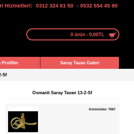
i Hizmetleri:
0312 324 61 50
- 0532 554 45 90
0 ürün - 0,00TL
Profiller
Saray Tavan Galeri
2-Sf
Osmanli Saray Tavan 13-2-Sf
Görüntüler: 7567