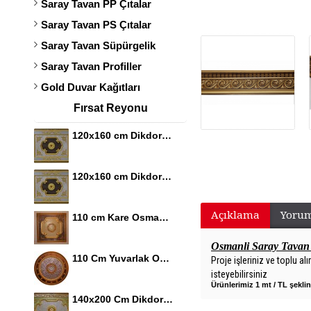
Saray Tavan PP Çıtalar
Saray Tavan PS Çıtalar
Saray Tavan Süpürgelik
Saray Tavan Profiller
Gold Duvar Kağıtları
Fırsat Reyonu
120x160 cm Dikdortgen Osmanli Saray Tavan S-344 Avize Gobegi Altin Varak Kaplamali 3D
120x160 cm Dikdortgen Osmanli Saray Tavan S-344 Avize Gobegi Altin Varak Kaplamali 3D
Açıklama
Yorum
110 cm Kare Osmanli Saray Tavan S-351 Avize Gobegi Altin Varak Kaplamali 3D
Osmanli Saray Tavan 
110 Cm Yuvarlak Osmanli Saray Tavan S-397 Avize Gobegi Altin Varak Kaplamali 3D
Proje işleriniz ve toplu alım
isteyebilirsiniz
Ürünlerimiz 1 mt / TL şekli
140x200 Cm Dikdortgen Osmanli Saray Tavan S-405 Avize Gobegi Altin Varak Kaplamali 3D