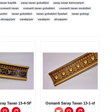
tavan bayilik
,
saray tavan gobekleri
,
saray tavan kartonpiyer
,
osmanli tavan
,
osmanli tavan gobekleri
,
osmanli tavan modelleri
,
unleri
,
tavan gobekleri
,
tavan gobekleri fiyatlari
,
tavan gobegi
,
-ahsappiyer
,
varakpiyer
,
varakpier
,
ahsappier
ray Tavan 13-4-SF
Osmanli Saray Tavan 13-1-sf