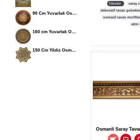
Etiketler:
saray 
dekoratif tavan gobekler
90 Cm Yuvarlak Osmanli Saray Tavan S-465 Avize Gobegi Altin Varak Kaplamali 3D
osmanli tavan motifler
altin 
160 cm Yuvarlak Osmanli Saray Tavan Sf-120 Avize Gobegi Patina-Eskitme Altin Varakli 3D
150 Cm Yildiz Osmanli Saray Tavan Sf-147 Avize Gobegi Patina-Eskitme Altin Varakli 3D
Osmanli Saray Tavan