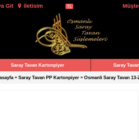
a Git
iletisim
Müşter
TL
Saray Tavan Kartonpiyer
Saray Tavan 
»
»
asayfa
Saray Tavan PP Kartonpiyer
Osmanli Saray Tavan 13-