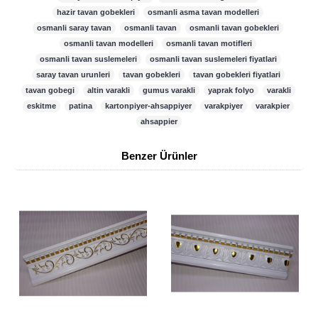
hazir tavan gobekleri
,
osmanli asma tavan modelleri
,
osmanli saray tavan
,
osmanli tavan
,
osmanli tavan gobekleri
,
osmanli tavan modelleri
,
osmanli tavan motifleri
,
osmanli tavan suslemeleri
,
osmanli tavan suslemeleri fiyatlari
,
saray tavan urunleri
,
tavan gobekleri
,
tavan gobekleri fiyatlari
,
tavan gobegi
,
altin varakli
,
gumus varakli
,
yaprak folyo
,
varakli
,
eskitme
,
patina
,
kartonpiyer-ahsappiyer
,
varakpiyer
,
varakpier
,
ahsappier
Benzer Ürünler