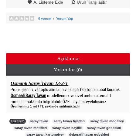
A. Listeme Ekle
Ürün Karşılaştır
0 yorum
Yorum Yap
•
Açıklama
Yorumlar (0)
Osmanli Saray Tavan 13-2-T
Proje işleriniz ve toplu alımlarınız ile ilgili telefonla irtibat kurarak
Osmanli Saray Tavan
modellerimiz ve özel üretim alternatif
modeller hakkında bilgi alabilir,ÖZEL fiyat isteyebilirsiniz
Ürünlerimiz 1 mt / TL şeklinde satılmaktadir
Etiketler:
saray tavan
,
saray tavan fiyatlari
,
saray tavan modelleri
,
saray tavan motifleri
,
saray tavan bayilik
,
saray tavan gobekleri
,
saray tavan kartonpiyer
,
dekoratif tavan gobekleri
,