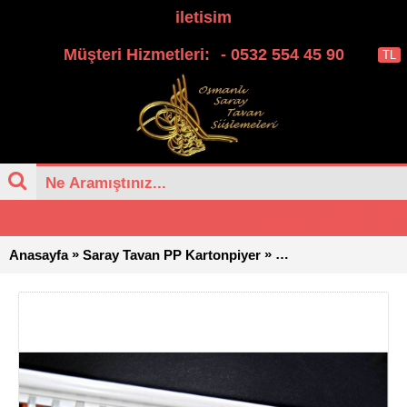
iletisim
Müşteri Hizmetleri:
- 0532 554 45 90
TL
0 ürün - 0,00TL
»
»
Anasayfa
Saray Tavan PP Kartonpiyer
Osmanli Saray Tavan